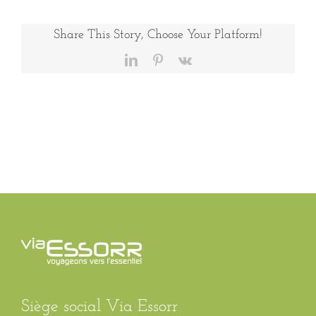
Grèce
4
Share This Story, Choose Your Platform!
LinkedIn
Pinterest
Vk
Siège social Via Essorr