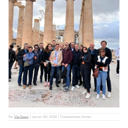
sur
Par
Via Essorr
|
janvier 11th, 2024
|
Commentaires fermés
Hexaom
VIP