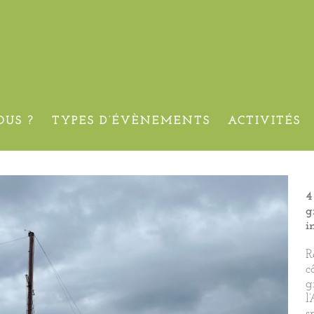
 – 60 personnes – Athènes
US ?
TYPES D’ÉVÈNEMENTS
ACTIVITÉS
4
g
i
R
c
g
l
s