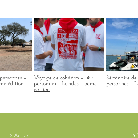
personnes –
Voyage de cohésion – 140
Séminaire de 
me édition
personnes – Landes – 3ème
personnes – L
édition
Accueil