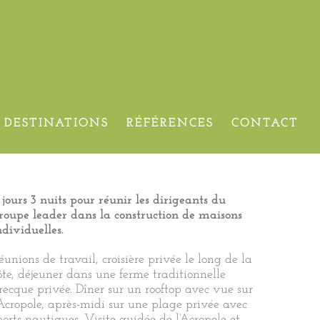
 – 6ème édition
DESTINATIONS
RÉFÉRENCES
CONTACT
 jours 3 nuits pour réunir les dirigeants du
roupe leader dans la construction de maisons
ndividuelles.
éunions de travail, croisière privée le long de la
ôte, déjeuner dans une ferme traditionnelle
recque privée. Dîner sur un rooftop avec vue sur
’Acropole, après-midi sur une plage privée avec
ports nautiques. Visite guidée de l’Acropole et