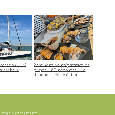
cohésion – 40
Séminaire de préparation de
Journée Te
a Rochelle
projets – 60 personnes – Le
personnes 
Touquet – 4ème édition
édition
Types d’évènements