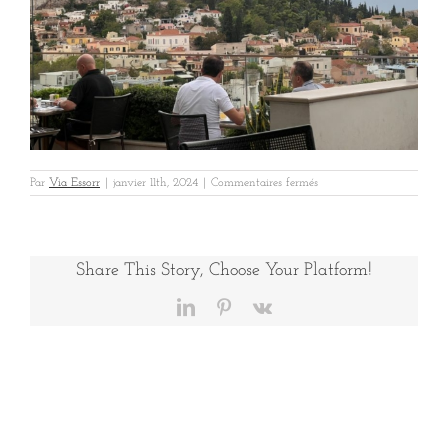
sur
Par
Via Essorr
|
janvier 11th, 2024
|
Commentaires fermés
Hexaom
VIP
Grèce
3
Share This Story, Choose Your Platform!
LinkedIn
Pinterest
Vk