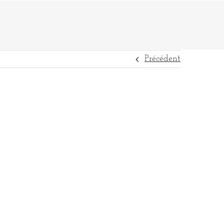
Précédent
DESTINATIONS
RÉFÉRENCES
CONTACT