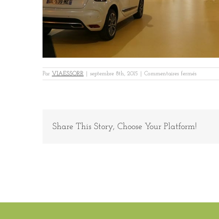
sur
Par
VIAESSORR
|
septembre 8th, 2015
|
Commentaires fermés
EUROREP
Share This Story, Choose Your Platform!