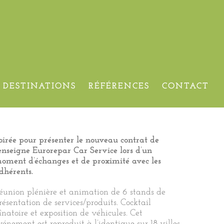
SERVICE – 18 villes –
DESTINATIONS
RÉFÉRENCES
CONTACT
oirée pour présenter le nouveau contrat de
’enseigne Eurorepar Car Service lors d’un
oment d’échanges et de proximité avec les
dhérents.
éunion plénière et animation de 6 stands de
résentation de services/produits. Cocktail
înatoire et exposition de véhicules. Cet
vénement est reproduit à l’identique sur 18 villes