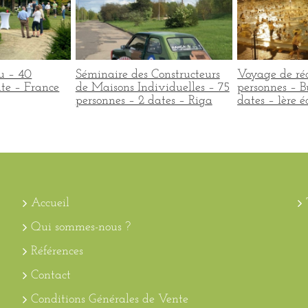
u – 40
Séminaire des Constructeurs
Voyage de ré
te – France
de Maisons Individuelles – 75
personnes – B
personnes – 2 dates – Riga
dates – 1ère é
Accueil
Qui sommes-nous ?
Références
Contact
Conditions Générales de Vente