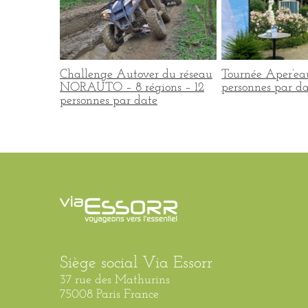
mpense du
Challenge Autover du réseau
Tournée Aper’ea
5 régions
NORAUTO – 8 régions – 12
personnes par da
date
personnes par date
Siège social Via Essorr
37 rue des Mathurins
75008 Paris France