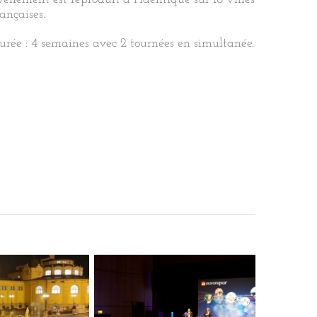
rançaises.
urée : 4 semaines avec 2 tournées en simultanée.