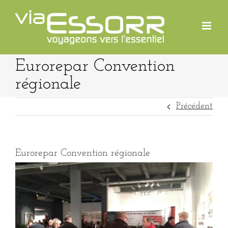
Passer
au
contenu
Eurorepar Convention
régionale
Précédent
Eurorepar Convention régionale