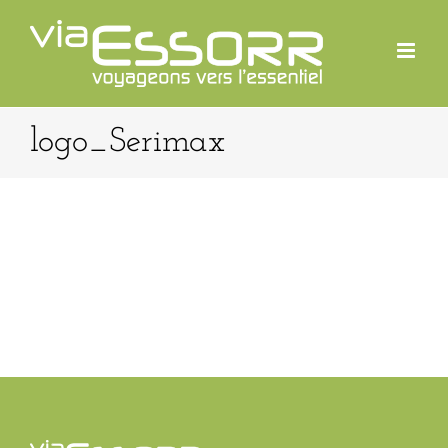
Passer
au
contenu
logo_Serimax