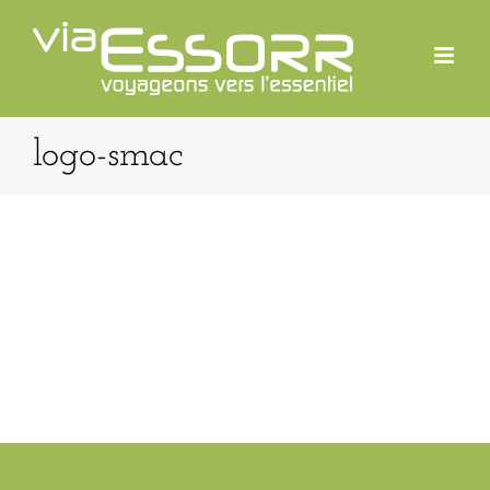
Passer
au
contenu
logo-smac