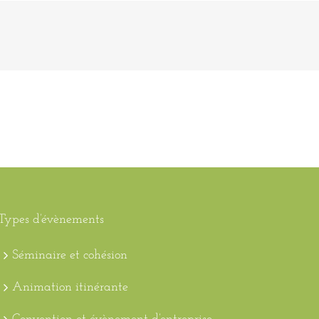
DESTINATIONS
RÉFÉRENCES
CONTACT
Types d’évènements
Séminaire et cohésion
Animation itinérante