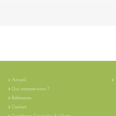
US ?
TYPES D’ÉVÈNEMENTS
ACTIVITÉS
Accueil
Qui sommes-nous ?
Références
Contact