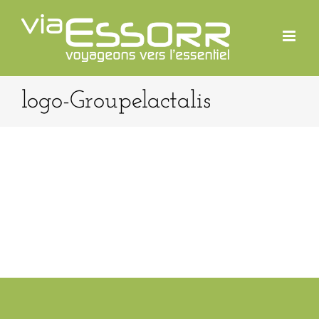
Passer
au
contenu
logo-Groupelactalis