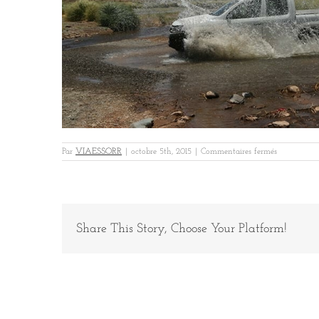
sur
Par
VIAESSORR
|
octobre 5th, 2015
|
Commentaires fermés
Argentine-
chili1
Share This Story, Choose Your Platform!