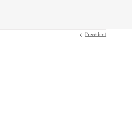
Précédent
DESTINATIONS
RÉFÉRENCES
CONTACT