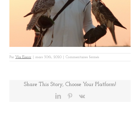
sur
Par
Via Essorr
|
mars 30th, 2020
|
Commentaires fermés
Dubai
4
Share This Story, Choose Your Platform!
LinkedIn
Pinterest
Vk