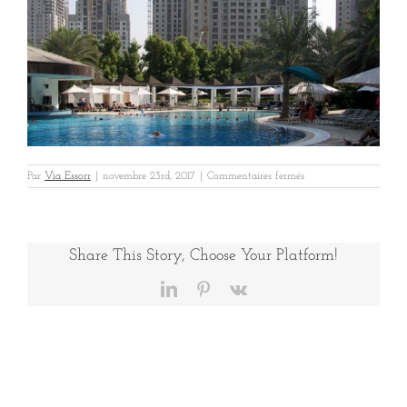
sur
Par
Via Essorr
|
novembre 23rd, 2017
|
Commentaires fermés
2
construction
Share This Story, Choose Your Platform!
LinkedIn
Pinterest
Vk