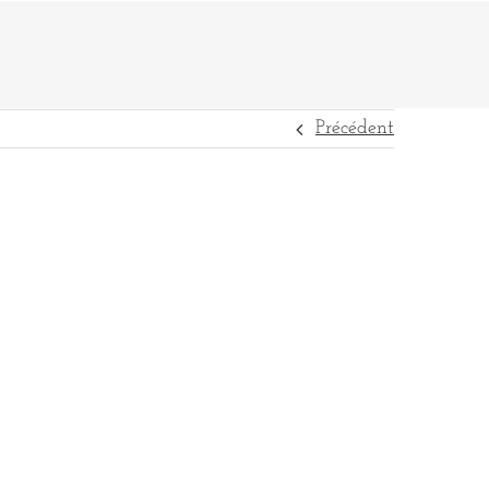
Précédent
DESTINATIONS
RÉFÉRENCES
CONTACT