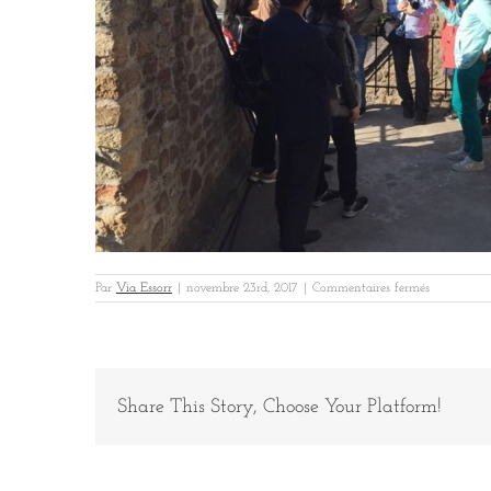
sur
Par
Via Essorr
|
novembre 23rd, 2017
|
Commentaires fermés
4
visite
Share This Story, Choose Your Platform!