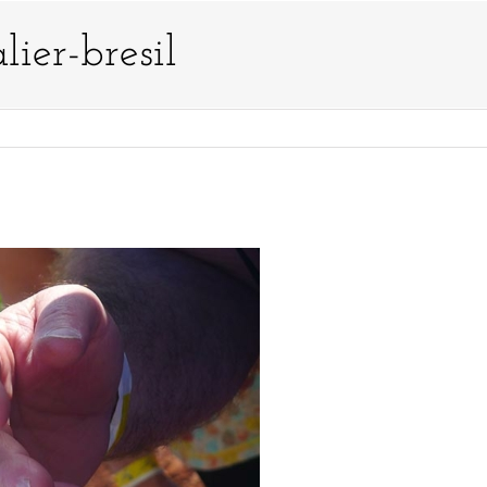
ier-bresil
US ?
TYPES D’ÉVÈNEMENTS
ACTIVITÉS