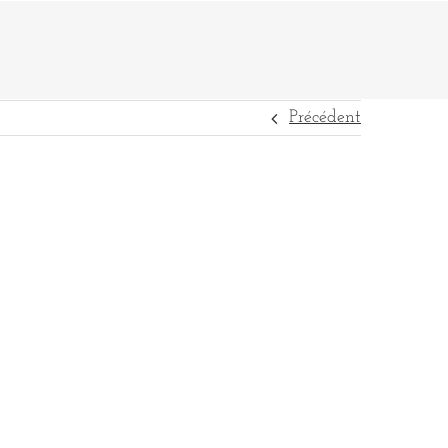
Précédent
DESTINATIONS
RÉFÉRENCES
CONTACT