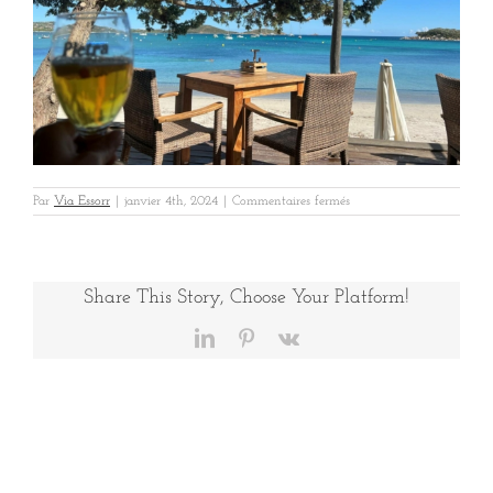
sur
Par
Via Essorr
|
janvier 4th, 2024
|
Commentaires fermés
Classic
Ev
4
Share This Story, Choose Your Platform!
LinkedIn
Pinterest
Vk