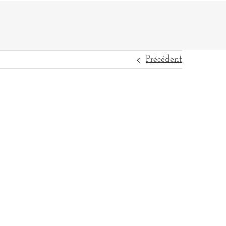
Précédent
DESTINATIONS
RÉFÉRENCES
CONTACT