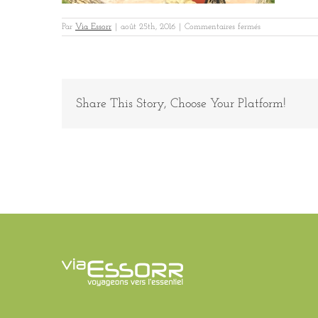
sur
Par
Via Essorr
|
août 25th, 2016
|
Commentaires fermés
MFC
Agadir
Dej
Share This Story, Choose Your Platform!