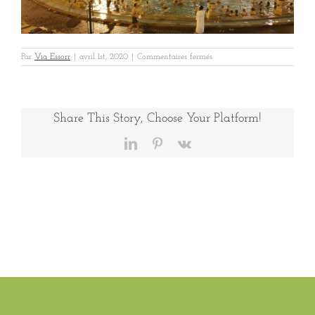
sur
Par
Via Essorr
|
avril 1st, 2020
|
Commentaires fermés
RABONI
BUDA
3
Share This Story, Choose Your Platform!
LinkedIn
Pinterest
Vk