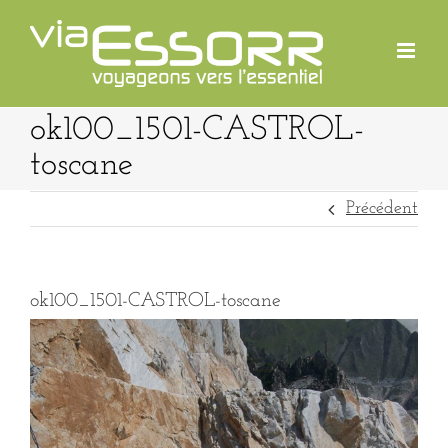
Passer
au
contenu
ok100_1501-CASTROL-
toscane
Précédent
ok100_1501-CASTROL-toscane