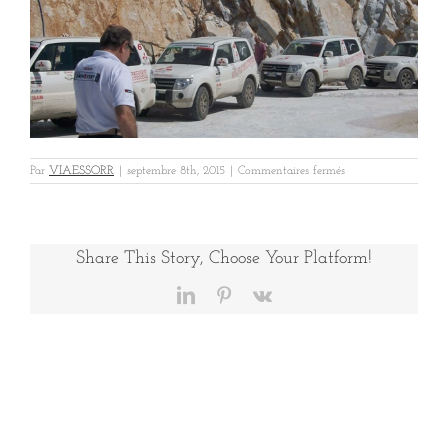
sur
Par
VIAESSORR
|
septembre 8th, 2015
|
Commentaires fermés
ok100_1501-
CASTROL-
toscane
Share This Story, Choose Your Platform!
LinkedIn
Pinterest
Vk