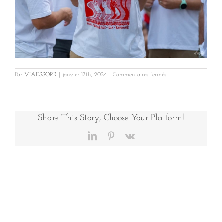
sur
Par
VIAESSORR
|
janvier 17th, 2024
|
Commentaires fermés
Gree-
Basque-
1
Share This Story, Choose Your Platform!
LinkedIn
Pinterest
Vk