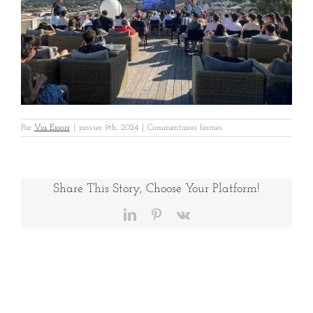
sur
Par
Via Essorr
|
janvier 9th, 2024
|
Commentaires fermés
Parella
Calvi
2
Share This Story, Choose Your Platform!
LinkedIn
Pinterest
Vk