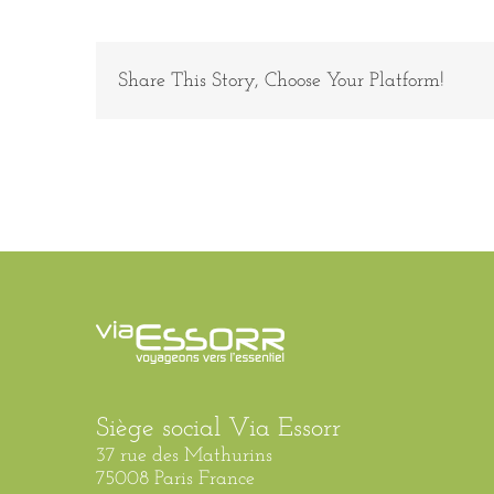
4
Share This Story, Choose Your Platform!
Siège social Via Essorr
37 rue des Mathurins
75008 Paris France