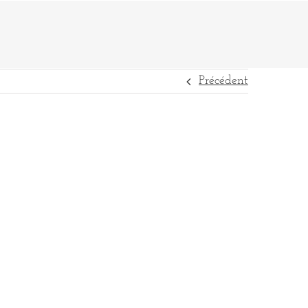
Précédent
DESTINATIONS
RÉFÉRENCES
CONTACT