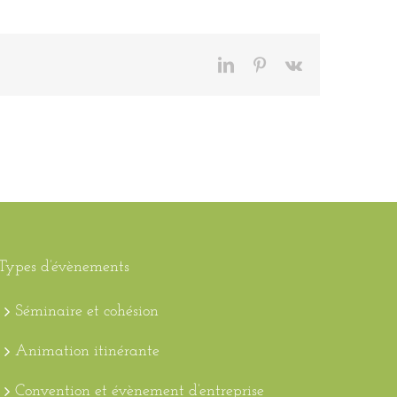
LinkedIn
Pinterest
Vk
Types d’évènements
Séminaire et cohésion
Animation itinérante
Convention et évènement d’entreprise