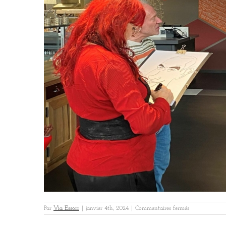
sur
Par
Via Essorr
|
janvier 4th, 2024
|
Commentaires fermés
Atlantic
Sys