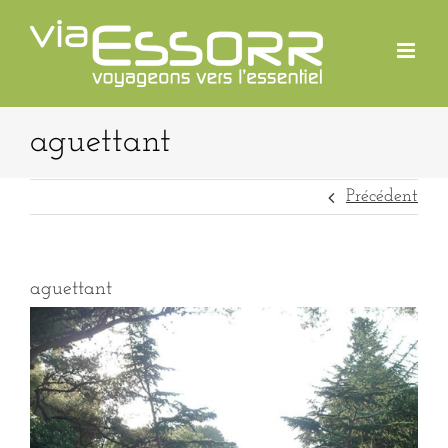
Passer
au
contenu
aguettant
Précédent
aguettant