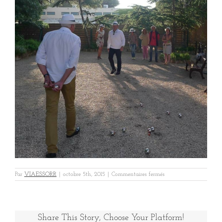
sur
Par
VIAESSORR
|
octobre 5th, 2015
|
Commentaires fermés
aguettant
Share This Story, Choose Your Platform!