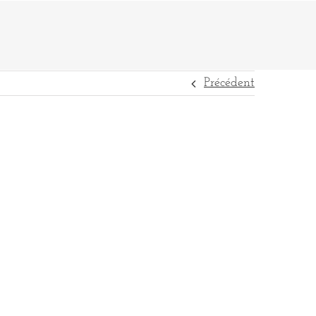
Précédent
DESTINATIONS
RÉFÉRENCES
CONTACT