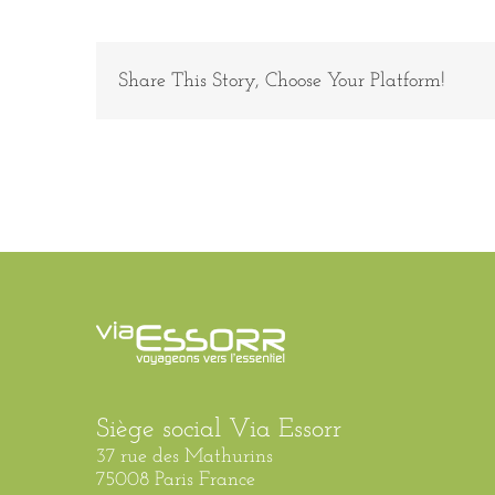
3
Share This Story, Choose Your Platform!
Siège social Via Essorr
37 rue des Mathurins
75008 Paris France