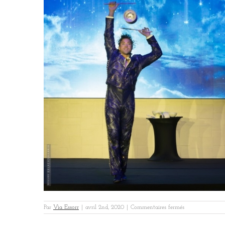
sur
Par
Via Essorr
|
avril 2nd, 2020
|
Commentaires fermés
HEXAOM
GALA