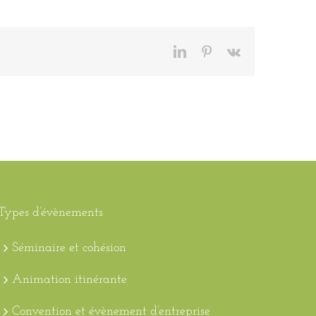
LinkedIn
Pinterest
Vk
Types d’évènements
Séminaire et cohésion
Animation itinérante
Convention et évènement d’entreprise