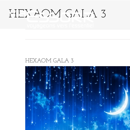
Passer
au
HEXAOM GALA 3
contenu
QUI SOMMES-NO
HEXAOM GALA 3