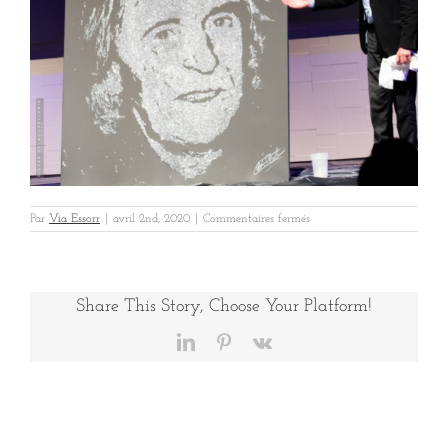
sur
Par
Via Essorr
|
avril 2nd, 2020
|
Commentaires fermés
HEXAOM
GALA
2
Share This Story, Choose Your Platform!
LinkedIn
Pinterest
Vk