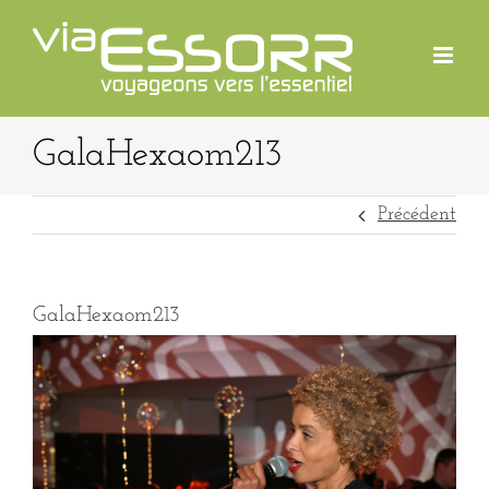
Passer
au
contenu
GalaHexaom213
Précédent
GalaHexaom213