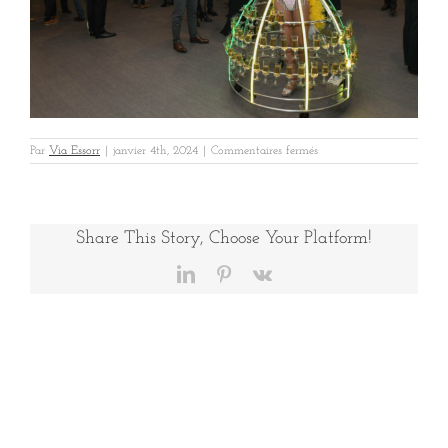
sur
Par
Via Essorr
|
janvier 4th, 2024
|
Commentaires fermés
GalaHexaom132
Share This Story, Choose Your Platform!
LinkedIn
Pinterest
Vk