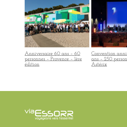
ris – 350
Anniversaire 60 ans – 60
Convention anni
dition
personnes – Provence – 1ère
ans – 250 person
édition
Astérix