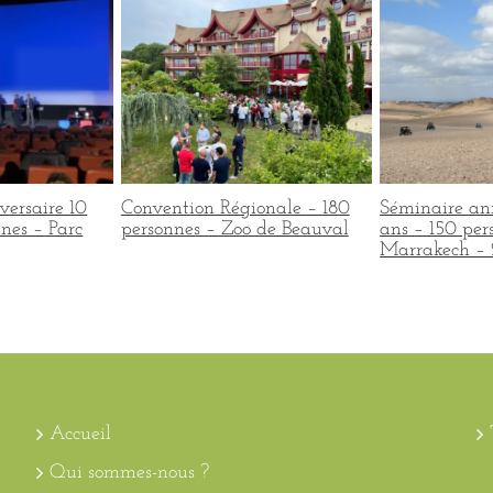
versaire 10
Convention Régionale – 180
Séminaire an
nes – Parc
personnes – Zoo de Beauval
ans – 150 per
Marrakech – 
Accueil
Qui sommes-nous ?