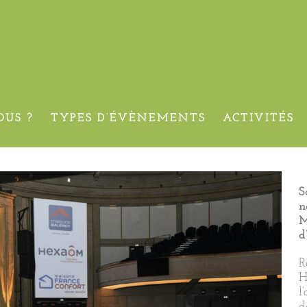
sonnes – Versailles – 7ème 
US ?
TYPES D’ÉVÈNEMENTS
ACTIVITÉS
S
n
M
d
R
H
l
d