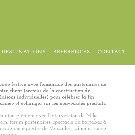
édition
DESTINATIONS
RÉFÉRENCES
CONTACT
oirée festive avec l’ensemble des partenaires de
otre client (secteur de la construction de
aisons individuelles) pour célébrer la fin
’année et échanger sur les nouveautés produits.
éunion plénière avec l’intervention de Mike
orn, forum partenaires, spectacle de Bartabas à
’académie équestre de Versailles, dîner et soirée
ansante.