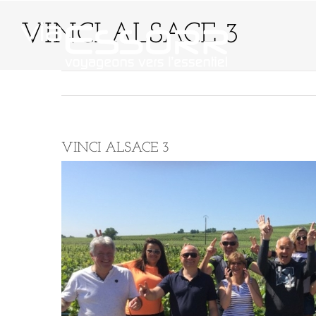
Passer
au
VINCI ALSACE 3
contenu
QUI SOMMES-NO
VINCI ALSACE 3