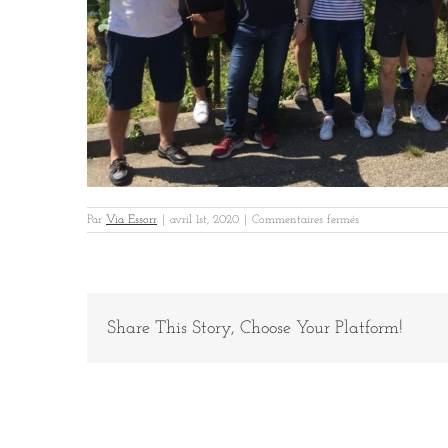
sur
Par
Via Essorr
|
avril 1st, 2020
|
Commentaires fermés
VINCI
ALSACE
3
Share This Story, Choose Your Platform!