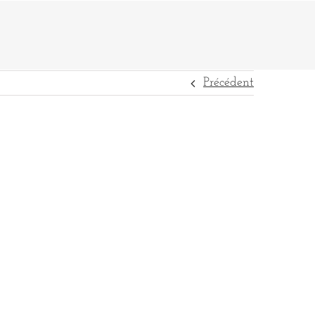
Précédent
DESTINATIONS
RÉFÉRENCES
CONTACT