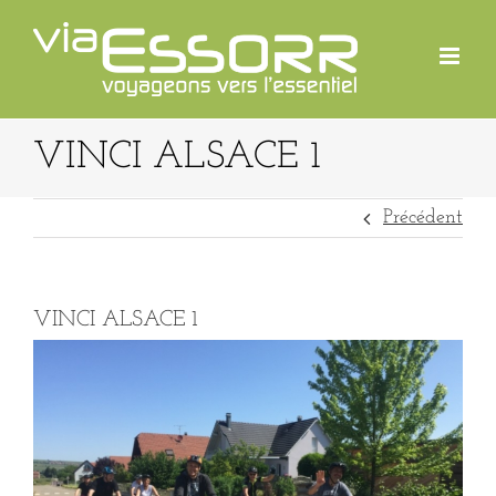
Passer
au
contenu
VINCI ALSACE 1
Précédent
VINCI ALSACE 1