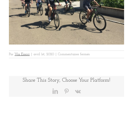
sur
Par
Via Essorr
|
avril 1st, 2020
|
Commentaires fermés
VINCI
ALSACE
1
Share This Story, Choose Your Platform!
LinkedIn
Pinterest
Vk