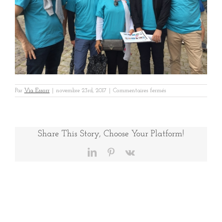
sur
Par
Via Essorr
|
novembre 23rd, 2017
|
Commentaires fermés
1
rallye
Share This Story, Choose Your Platform!
LinkedIn
Pinterest
Vk