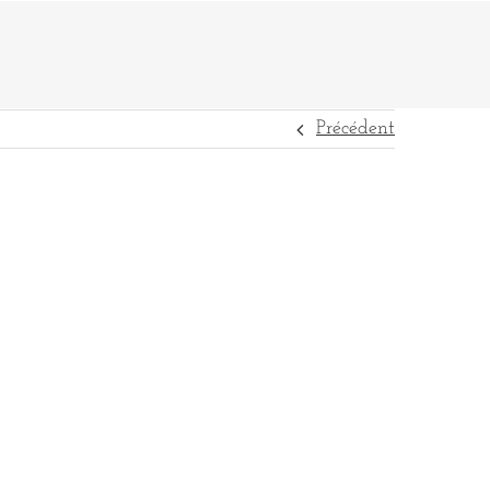
Précédent
DESTINATIONS
RÉFÉRENCES
CONTACT