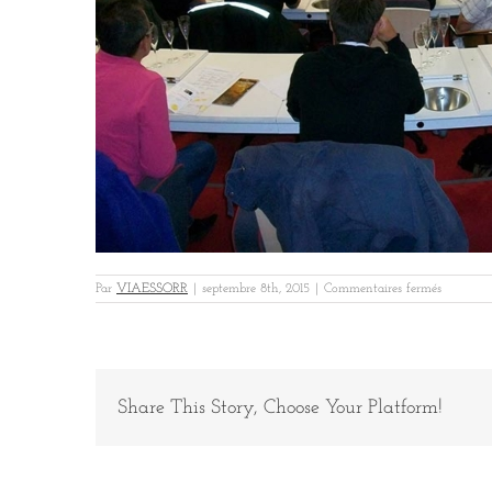
sur
Par
VIAESSORR
|
septembre 8th, 2015
|
Commentaires fermés
ok100_2
Share This Story, Choose Your Platform!