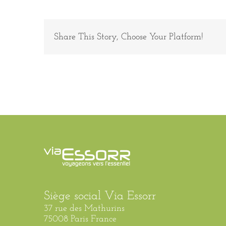
4
Share This Story, Choose Your Platform!
Siège social Via Essorr
37 rue des Mathurins
75008 Paris France