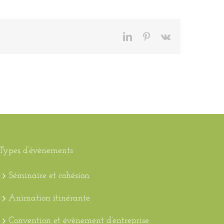
LinkedIn
Pinterest
Vk
Types d’évènements
Séminaire et cohésion
Animation itinérante
Convention et évènement d’entreprise