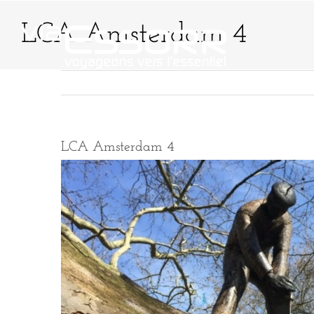
Passer
au
LCA Amsterdam 4
contenu
QUI SOMMES-NO
LCA Amsterdam 4