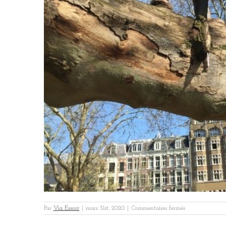
sur
Par
Via Essorr
|
mars 31st, 2020
|
Commentaires fermés
LCA
Amsterdam