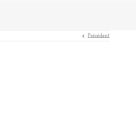
Précédent
DESTINATIONS
RÉFÉRENCES
CONTACT