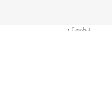
Précédent
DESTINATIONS
RÉFÉRENCES
CONTACT