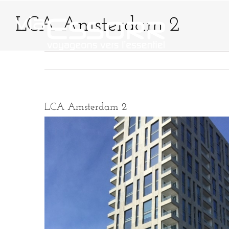
Passer
au
LCA Amsterdam 2
contenu
QUI SOMMES-NO
LCA Amsterdam 2