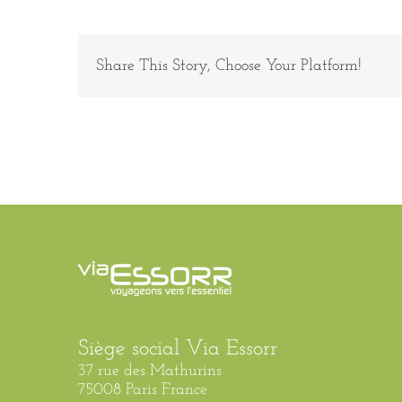
2
Share This Story, Choose Your Platform!
Siège social Via Essorr
37 rue des Mathurins
75008 Paris France