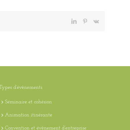
LinkedIn
Pinterest
Vk
Types d’évènements
Séminaire et cohésion
Animation itinérante
Convention et évènement d’entreprise