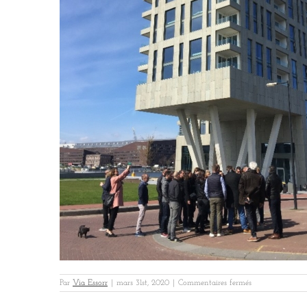
sur
Par
Via Essorr
|
mars 31st, 2020
|
Commentaires fermés
LCA
Amsterdam