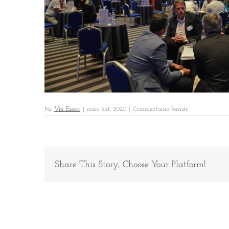
sur
Par
Via Essorr
|
mars 31st, 2020
|
Commentaires fermés
BatiMonaco
1
Share This Story, Choose Your Platform!