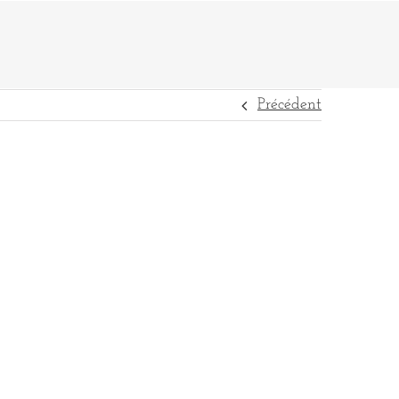
Précédent
DESTINATIONS
RÉFÉRENCES
CONTACT