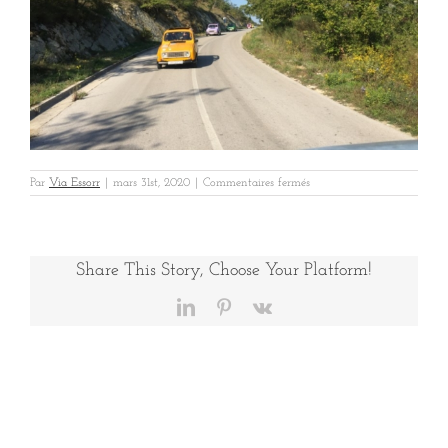
sur
Par
Via Essorr
|
mars 31st, 2020
|
Commentaires fermés
HEXAOM
CROATIE
1B
Share This Story, Choose Your Platform!
LinkedIn
Pinterest
Vk