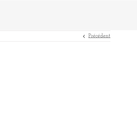
Précédent
DESTINATIONS
RÉFÉRENCES
CONTACT