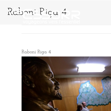
Passer
au
Raboni Riga 4
contenu
QUI SOMMES-NO
Raboni Riga 4