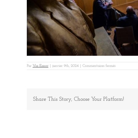
sur
Par
Via Essorr
|
janvier 9th, 2024
|
Commentaires fermés
Raboni
Riga
4
Share This Story, Choose Your Platform!