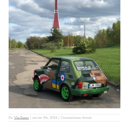
sur
Par
Via Essorr
|
janvier 9th, 2024
|
Commentaires fermés
Raboni
Riga