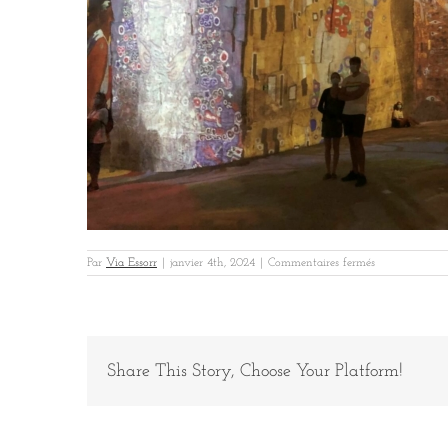
sur
Par
Via Essorr
|
janvier 4th, 2024
|
Commentaires fermés
Baux
Vinci
5
Share This Story, Choose Your Platform!