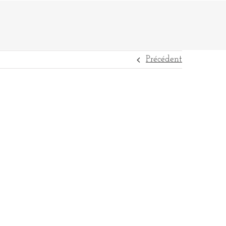
Précédent
DESTINATIONS
RÉFÉRENCES
CONTACT