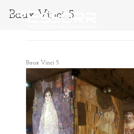
Passer
au
Baux Vinci 5
contenu
QUI SOMMES-NO
Baux Vinci 5