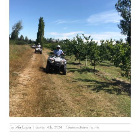
sur
Par
Via Essorr
|
janvier 4th, 2024
|
Commentaires fermés
Baux
Vinci