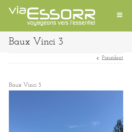
Passer
au
contenu
Baux Vinci 3
Précédent
Baux Vinci 3