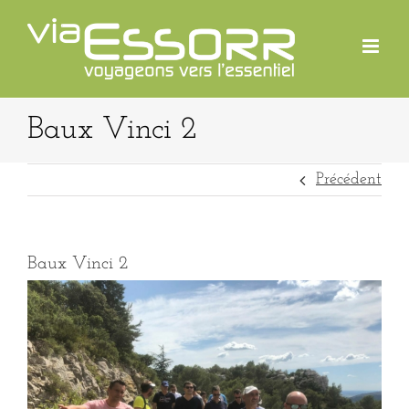
Passer
au
contenu
Baux Vinci 2
Précédent
Baux Vinci 2