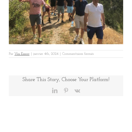
sur
Par
Via Essorr
|
janvier 4th, 2024
|
Commentaires fermés
Baux
Vinci
2
Share This Story, Choose Your Platform!
LinkedIn
Pinterest
Vk