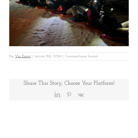
sur
Par
Via Essorr
|
janvier 8th, 2024
|
Commentaires fermés
Energilec
Montagne
5
Share This Story, Choose Your Platform!
LinkedIn
Pinterest
Vk