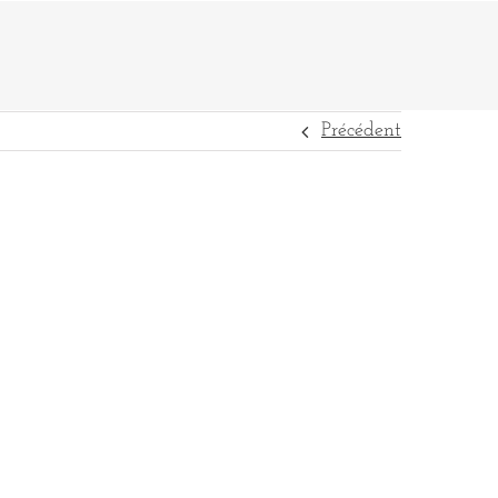
Précédent
DESTINATIONS
RÉFÉRENCES
CONTACT