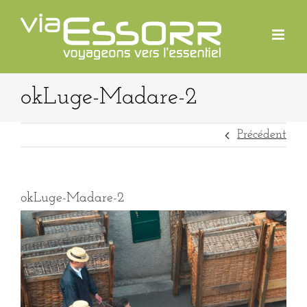
Passer
au
contenu
okLuge-Madare-2
Précédent
okLuge-Madare-2