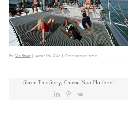
sur
Par
Via Essorr
|
janvier 5th, 2024
|
Commentaires fermés
La
Rochelle
2
Share This Story, Choose Your Platform!
LinkedIn
Pinterest
Vk