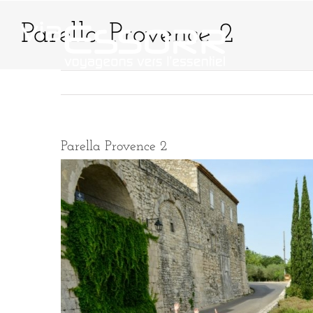
Passer
au
Parella Provence 2
contenu
QUI SOMMES-NO
Parella Provence 2