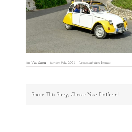
sur
Par
Via Essorr
|
janvier 9th, 2024
|
Commentaires fermés
Parella
Provence
2
Share This Story, Choose Your Platform!