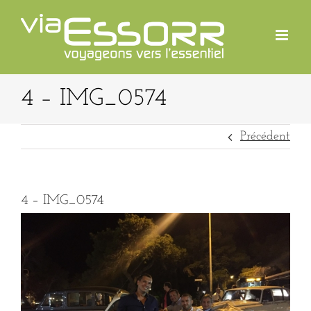
Passer
au
contenu
4 – IMG_0574
Précédent
4 – IMG_0574