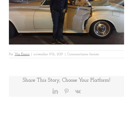
sur
Par
Via Essorr
|
novembre 17th, 2017
|
Commentaires fermés
4
–
IMG_0574
Share This Story, Choose Your Platform!
LinkedIn
Pinterest
Vk