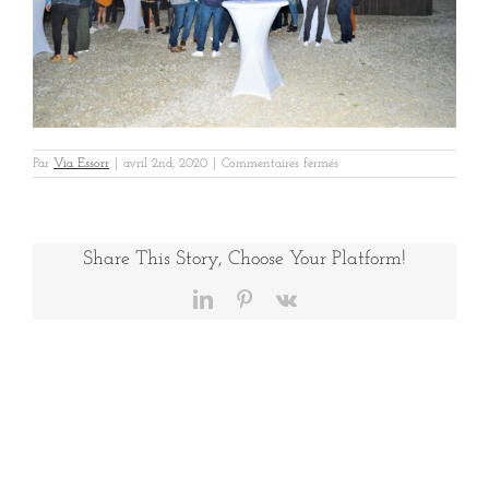
sur
Par
Via Essorr
|
avril 2nd, 2020
|
Commentaires fermés
RECTOR
AIX
5B
Share This Story, Choose Your Platform!
LinkedIn
Pinterest
Vk