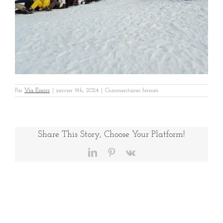
sur
Par
Via Essorr
|
janvier 9th, 2024
|
Commentaires fermés
Resmed
montagne
2
Share This Story, Choose Your Platform!
LinkedIn
Pinterest
Vk