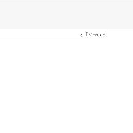
Précédent
DESTINATIONS
RÉFÉRENCES
CONTACT