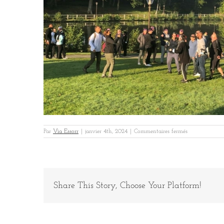
sur
Par
Via Essorr
|
janvier 4th, 2024
|
Commentaires fermés
Arteis
3
Share This Story, Choose Your Platform!